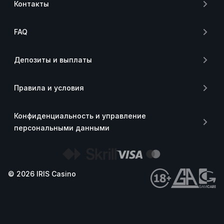
Контакты
FAQ
Депозиты и выплаты
Правила и условия
Конфиденциальность и управление
персональными данными
© 2026 IRIS Casino