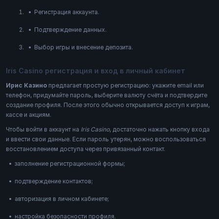
Регистрация аккаунта.
Подтверждение данных.
Выбор игры и внесение депозита.
Iris Casino регистрация и вход в личный кабинет
Ирис Казино
предлагает простую регистрацию: укажите email или
телефон, придумайте пароль, выберите валюту счёта и подтвердите
создание профиля. После этого обычно открывается доступ к играм,
кассе и акциям.
Чтобы войти в аккаунт на
Iris Casino
, достаточно нажать кнопку входа
и ввести свои данные. Если пароль утерян, можно воспользоваться
восстановлением доступа через привязанный контакт.
заполнение регистрационной формы;
подтверждение контактов;
авторизация в личном кабинете;
настройка безопасности профиля.