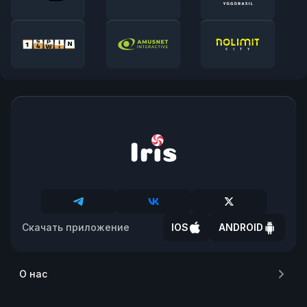
Скачать приложение
IOS
ANDROID
О нас